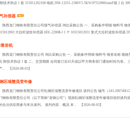
附技术协议 1 套 315011202160 电机 DM-132S1-2380V5.5KW1P552900/minF级 2 台 30
气补偿器
陕西龙门钢铁有限责任公司煤气补偿器 询比采购公告 一、采购备件明细 物料号 物资
315012003 大拉杆波纹补偿器 6DL-2200Ⅱ-J 1 个 10315012031 复式大拉杆波纹补偿器 
.3凿岩机
陕西龙门钢铁有限责任公司 询比采购公告 一、采购备件明细 物料号 物资名称 规格型号 订
机 附技术协议 1 套 二、交货期限 合同签订后45天或以甲方商务部门通知时间为准。
产...
【2026-08-03】
钢区域整流变年修
陕西龙门钢铁有限责任公司轧钢区域整流变年修项目 谈判公告 编号（243-260740L
门钢铁有限责任公司（以下简称“龙钢公司”）现就轧钢区域整流变年修项目组织谈判
的合法供应商参与本次谈判。 谈判内容、概况 本...
【2026-08-03】