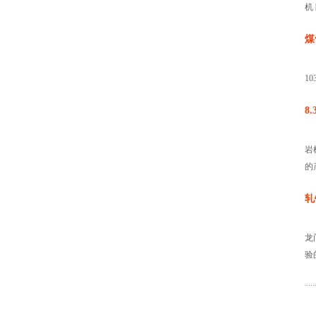
机 
煤
10
8
岩
的
轧
龙
验