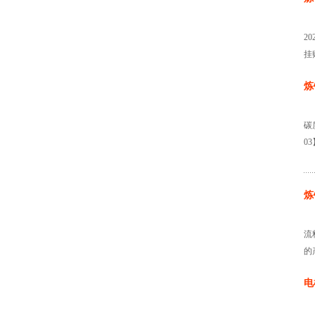
2
挂
炼
碳
03
炼
流
的
电