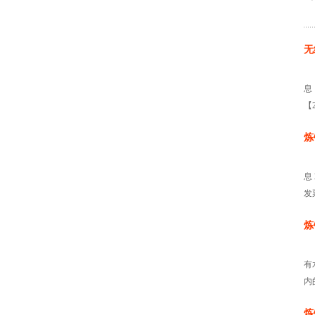
无
息
【2
炼
息
发
炼
有
内
炼