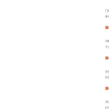
门
本
炼
2
个
炼
注
03
炼
2
6