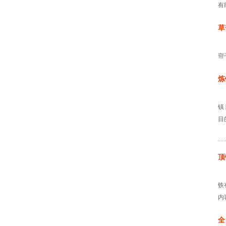
有
草
帘
炼
镇
目
顶
铁
内
全