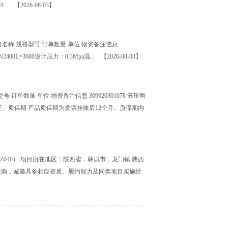
91...
【2026-08-03】
名称 规格型号 订单数量 单位 物资备注信息
DN2400L=3600设计压力：0.3Mpa温...
【2026-08-03】
单数量 单位 物资备注信息 309020301078 液压凿
 三、质保期 产品质保期为发票挂账后12个月。质保期内
GZ040） 项目所在地区：陕西省，韩城市，龙门镇 陕西
采购，诚邀具备相应资质、履约能力及同类项目实施经