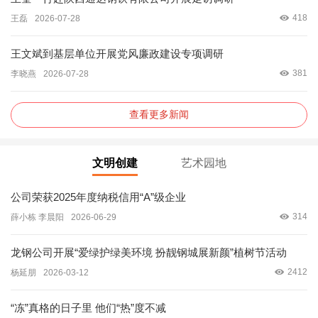
418
王磊
2026-07-28
王文斌到基层单位开展党风廉政建设专项调研
381
李晓燕
2026-07-28
查看更多新闻
文明创建
艺术园地
公司荣获2025年度纳税信用“A”级企业
314
薛小栋 李晨阳
2026-06-29
龙钢公司开展“爱绿护绿美环境 扮靓钢城展新颜”植树节活动
2412
杨延朋
2026-03-12
“冻”真格的日子里 他们“热”度不减