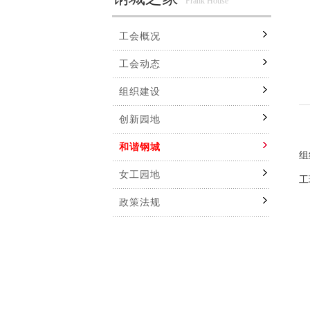
Frank House
工会概况
工会动态
组织建设
创新园地
本
和谐钢城
组
女工园地
工
政策法规